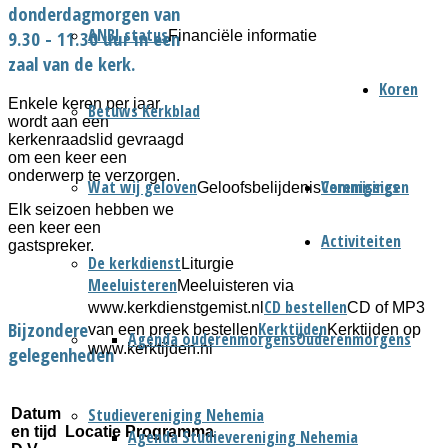
donderdagmorgen van
ANBI status
9.30 - 11.30 uur in een
Financiële informatie
zaal van de kerk.
Koren
Enkele keren per jaar
Betuws Kerkblad
wordt aan een
kerkenraadslid gevraagd
om een keer een
onderwerp te verzorgen.
Wat wij geloven
Verenigingen
Commissies
Geloofsbelijdenis
Elk seizoen hebben we
een keer een
Activiteiten
gastspreker.
De kerkdienst
Liturgie
Meeluisteren
Meeluisteren via
CD bestellen
www.kerkdienstgemist.nl
CD of MP3
Bijzondere
Kerktijden
van een preek bestellen
Kerktijden op
Agenda ouderenmorgens
Ouderenmorgens
www.kerktijden.nl
gelegenheden
Studievereniging Nehemia
Datum
en tijd
Locatie
Programma
Agenda Studievereniging Nehemia