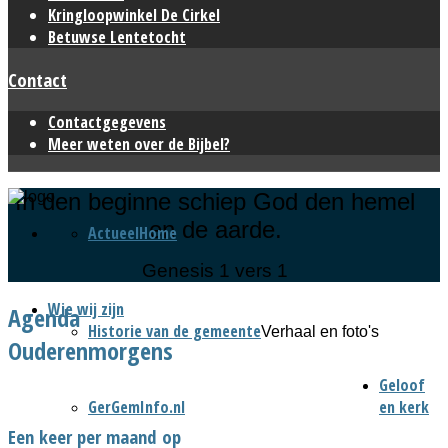
Kringloopwinkel De Cirkel
Betuwse Lentetocht
Contact
Contactgegevens
Meer weten over de Bijbel?
In den beginne schiep God den hemel
en de aarde.
Actueel
Home
Genesis 1 vers 1
Wie wij zijn
Agenda
Historie van de gemeente
Verhaal en foto's
Ouderenmorgens
Geloof
GerGemInfo.nl
en kerk
Een keer per maand op