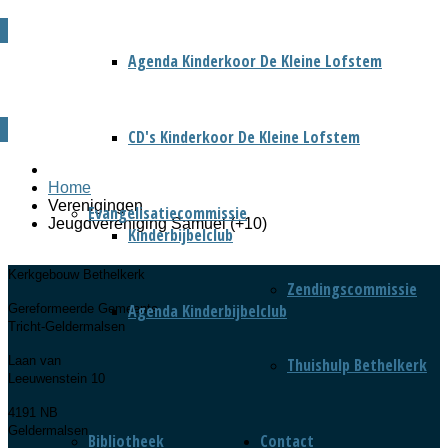
Agenda Kinderkoor De Kleine Lofstem
CD's Kinderkoor De Kleine Lofstem
Home
Verenigingen
Evangelisatiecommissie
Jeugdvereniging Samuël (+10)
Kinderbijbelclub
Kerkgebouw Bethelkerk
Zendingscommissie
Agenda Kinderbijbelclub
Gereformeerde Gemeente
Tricht-Geldermalsen
Laan van
Thuishulp Bethelkerk
Leeuwenstein 10
4191 NB
Geldermalsen
Bibliotheek
Contact