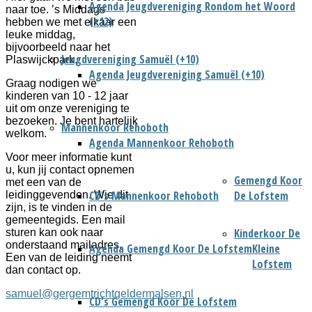
Agenda Jeugdvereniging Rondom het Woord
naar toe. ’s Middags
(+12)
hebben we met elkaar een
leuke middag,
bijvoorbeeld naar het
Jeugdvereniging Samuël (+10)
Plaswijckpark.
Agenda Jeugdvereniging Samuël (+10)
Graag nodigen we
kinderen van 10 - 12 jaar
uit om onze vereniging te
bezoeken. Je bent hartelijk
Mannenkoor Rehoboth
welkom.
Agenda Mannenkoor Rehoboth
Voor meer informatie kunt
u, kun jij contact opnemen
Gemengd Koor
met een van de
CD's Mannenkoor Rehoboth
De Lofstem
leidinggevenden. Wie dit
zijn, is te vinden in de
gemeentegids. Een mail
Kinderkoor De
sturen kan ook naar
onderstaand mailadres.
Agenda Gemengd Koor De Lofstem
Kleine
Een van de leiding neemt
Lofstem
dan contact op.
samuel@gergemtrichtgeldermalsen.nl
CD's Gemengd Koor De Lofstem