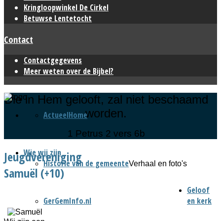
Kringloopwinkel De Cirkel
Betuwse Lentetocht
Contact
Contactgegevens
Meer weten over de Bijbel?
Die in Hem gelooft, zal niet beschaamd
worden.
Actueel
Home
1 Petrus 2 vers 6b
Wie wij zijn
Jeugdvereniging
Historie van de gemeente
Verhaal en foto's
Samuël (+10)
Geloof
GerGemInfo.nl
en kerk