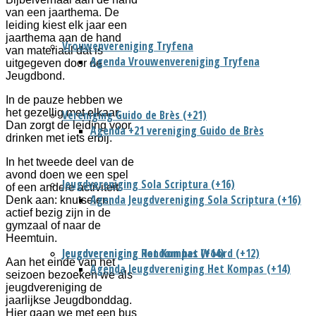
van een jaarthema. De
leiding kiest elk jaar een
jaarthema aan de hand
Vrouwenvereniging Tryfena
van materiaal dat is
Agenda Vrouwenvereniging Tryfena
uitgegeven door de
Jeugdbond.
In de pauze hebben we
het gezellig met elkaar.
Vereniging Guido de Brès (+21)
Dan zorgt de leiding voor
Agenda +21 vereniging Guido de Brès
drinken met iets erbij.
In het tweede deel van de
avond doen we een spel
Jeugdvereniging Sola Scriptura (+16)
of een andere activiteit.
Agenda Jeugdvereniging Sola Scriptura (+16)
Denk aan: knutselen,
actief bezig zijn in de
gymzaal of naar de
Heemtuin.
Jeugdvereniging Het Kompas (+14)
Jeugdvereniging Rondom het Woord (+12)
Aan het einde van het
Agenda Jeugdvereniging Het Kompas (+14)
seizoen bezoeken we als
jeugdvereniging de
jaarlijkse Jeugdbonddag.
Hier gaan we met een bus