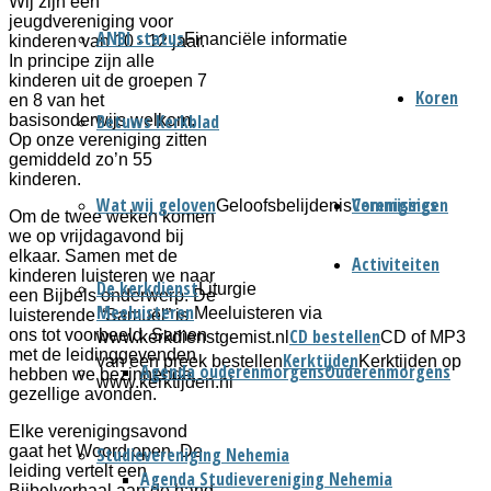
Wij zijn een
jeugdvereniging voor
ANBI status
Financiële informatie
kinderen van 10 - 12 jaar.
In principe zijn alle
kinderen uit de groepen 7
Koren
en 8 van het
Betuws Kerkblad
basisonderwijs welkom.
Op onze vereniging zitten
gemiddeld zo’n 55
kinderen.
Wat wij geloven
Verenigingen
Commissies
Geloofsbelijdenis
Om de twee weken komen
we op vrijdagavond bij
elkaar. Samen met de
Activiteiten
kinderen luisteren we naar
De kerkdienst
Liturgie
een Bijbels onderwerp. De
Meeluisteren
Meeluisteren via
luisterende “Samuël” is
CD bestellen
ons tot voorbeeld. Samen
www.kerkdienstgemist.nl
CD of MP3
met de leidinggevenden
Kerktijden
van een preek bestellen
Kerktijden op
Agenda ouderenmorgens
Ouderenmorgens
hebben we bezinnende,
www.kerktijden.nl
gezellige avonden.
Elke verenigingsavond
gaat het Woord open. De
Studievereniging Nehemia
leiding vertelt een
Agenda Studievereniging Nehemia
Bijbelverhaal aan de hand