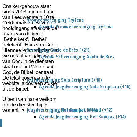
Ons kerkgebouw staat
sinds 2003 aan de Laan
van Leeuwenstein 10 te
Vrouwenvereniging Tryfena
Geldermalsen. Boven de
Agenda Vrouwenvereniging Tryfena
hoofdingang staat ook de
naam van de kerk:
‘Bethelkerk’. ‘Bethel’
betekent: ‘Huis van God’.
Vereniging Guido de Brès (+21)
Hiermee laten wij zien dat
Agenda +21 vereniging Guido de Brès
we ons afhankelijk weten
van God. In de diensten
staat ook het Woord van
God, de Bijbel, centraal.
De tekst bovenaan de
Jeugdvereniging Sola Scriptura (+16)
website is ook een stukje
Agenda Jeugdvereniging Sola Scriptura (+16)
uit de Bijbel.
U bent van harte welkom
om de diensten bij te
Jeugdvereniging Het Kompas (+14)
Jeugdvereniging Rondom het Woord (+12)
wonen!
Agenda Jeugdvereniging Het Kompas (+14)