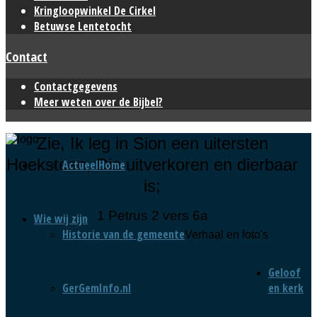
Kringloopwinkel De Cirkel
Betuwse Lentetocht
Contact
Contactgegevens
Meer weten over de Bijbel?
Zie, Ik leg in Sion een uitersten
Hoeksteen, Die uitverkoren en dierbaar
Actueel
Home
is;
1 Petrus 2 vers 6a
Wie wij zijn
Historie van de gemeente
Verhaal en foto's
Geloof
GerGemInfo.nl
en kerk