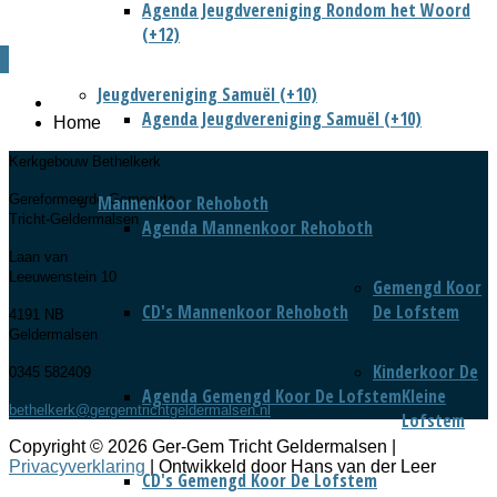
Agenda Jeugdvereniging Rondom het Woord
(+12)
Jeugdvereniging Samuël (+10)
Agenda Jeugdvereniging Samuël (+10)
Home
Kerkgebouw Bethelkerk
Mannenkoor Rehoboth
Gereformeerde Gemeente
Tricht-Geldermalsen
Agenda Mannenkoor Rehoboth
Laan van
Leeuwenstein 10
Gemengd Koor
CD's Mannenkoor Rehoboth
De Lofstem
4191 NB
Geldermalsen
Kinderkoor De
0345 582409
Agenda Gemengd Koor De Lofstem
Kleine
bethelkerk@gergemtrichtgeldermalsen.nl
Lofstem
Copyright © 2026 Ger-Gem Tricht Geldermalsen |
Privacyverklaring
| Ontwikkeld door Hans van der Leer
CD's Gemengd Koor De Lofstem