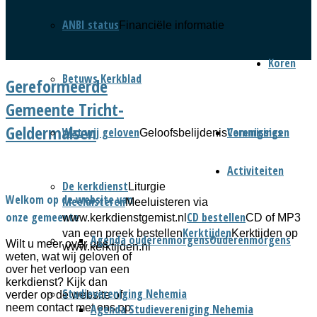
ANBI status
Financiële informatie
Koren
Betuws Kerkblad
Gereformeerde
Gemeente Tricht-
Geldermalsen
Wat wij geloven
Verenigingen
Commissies
Geloofsbelijdenis
Activiteiten
De kerkdienst
Liturgie
Welkom op de website van
Meeluisteren
Meeluisteren via
CD bestellen
onze gemeente
www.kerkdienstgemist.nl
CD of MP3
Kerktijden
van een preek bestellen
Kerktijden op
Agenda ouderenmorgens
Ouderenmorgens
Wilt u meer over ons
www.kerktijden.nl
weten, wat wij geloven of
over het verloop van een
kerkdienst? Kijk dan
Studievereniging Nehemia
verder op de website of
Agenda Studievereniging Nehemia
neem contact met ons op.