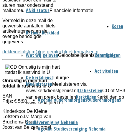
sturen naar onderstaand
ANBI status
Financiële informatie
mailadres.
Vermeld in deze mail de
Koren
gewenste aantallen, titels,
artikelnummers en de
Betuws Kerkblad
overige benodigde
gegevens.
dekleinelofstem@gergemtrichtgeldermalsen.nl
Wat wij geloven
Verenigingen
Commissies
Geloofsbelijdenis
Activiteiten
De kerkdienst
Liturgie
Onrustig is mijn hart,
Meeluisteren
Meeluisteren via
totdat ik rust vind in U
CD bestellen
www.kerkdienstgemist.nl
CD of MP3
EAN:
Kerktijden
van een preek bestellen
Kerktijden op
Agenda ouderenmorgens
Ouderenmorgens
Prijs: € 5,00
www.kerktijden.nl
Kinderkoor De Kleine
Lofstem o.l.v. Marja van
Studievereniging Nehemia
Bruchem - Brand
Joost van Belzen, orgel
Agenda Studievereniging Nehemia