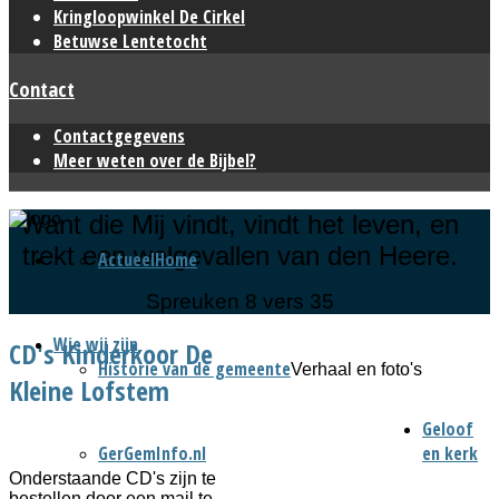
Kringloopwinkel De Cirkel
Betuwse Lentetocht
Contact
Contactgegevens
Meer weten over de Bijbel?
Want die Mij vindt, vindt het leven, en
trekt een welgevallen van den Heere.
Actueel
Home
Spreuken 8 vers 35
Wie wij zijn
CD's Kinderkoor De
Historie van de gemeente
Verhaal en foto's
Kleine Lofstem
Geloof
GerGemInfo.nl
en kerk
Onderstaande CD's zijn te
bestellen door een mail te