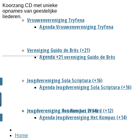
Koorzang CD met unieke
opnames van geestelijke
liederen.
Vrouwenvereniging Tryfena
Agenda Vrouwenvereniging Tryfena
Vereniging Guido de Brès (+21)
Agenda +21 vereniging Guido de Brès
Jeugdvereniging Sola Scriptura (+16)
Agenda Jeugdvereniging Sola Scriptura (+16)
Jeugdvereniging Het Kompas (+14)
Jeugdvereniging Rondom het Woord (+12)
Agenda Jeugdvereniging Het Kompas (+14)
Home