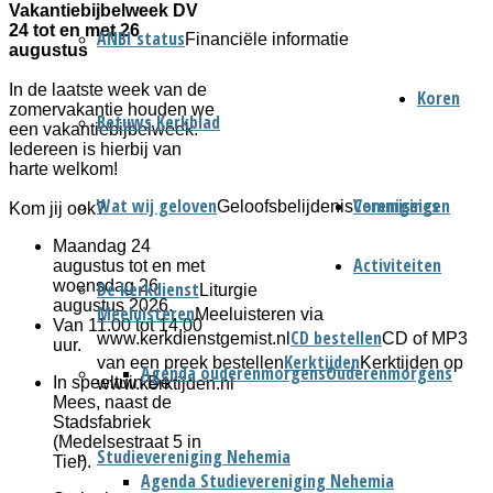
Vakantiebijbelweek DV
24 tot en met 26
ANBI status
Financiële informatie
augustus
In de laatste week van de
Koren
zomervakantie houden we
Betuws Kerkblad
een vakantiebijbelweek.
Iedereen is hierbij van
harte welkom!
Wat wij geloven
Verenigingen
Commissies
Geloofsbelijdenis
Kom jij ook?
Maandag 24
Activiteiten
augustus tot en met
woensdag 26
De kerkdienst
Liturgie
augustus 2026.
Meeluisteren
Meeluisteren via
Van 11.00 tot 14.00
CD bestellen
www.kerkdienstgemist.nl
CD of MP3
uur.
Kerktijden
van een preek bestellen
Kerktijden op
Agenda ouderenmorgens
Ouderenmorgens
In speeltuin De
www.kerktijden.nl
Mees, naast de
Stadsfabriek
(Medelsestraat 5 in
Studievereniging Nehemia
Tiel).
Agenda Studievereniging Nehemia