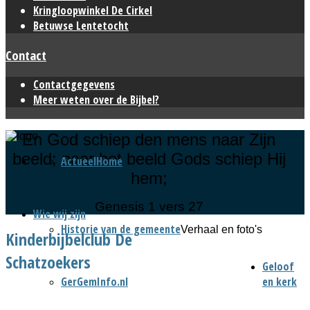
Kringloopwinkel De Cirkel
Betuwse Lentetocht
Contact
Contactgegevens
Meer weten over de Bijbel?
En God schiep den mens naar Zijn
beeld; naar het beeld Gods schiep Hij
Actueel
Home
hem;
Genesis 1 vers 27
Wie wij zijn
Historie van de gemeente
Verhaal en foto's
Kinderbijbelclub De
Schatzoekers
Geloof
GerGemInfo.nl
en kerk