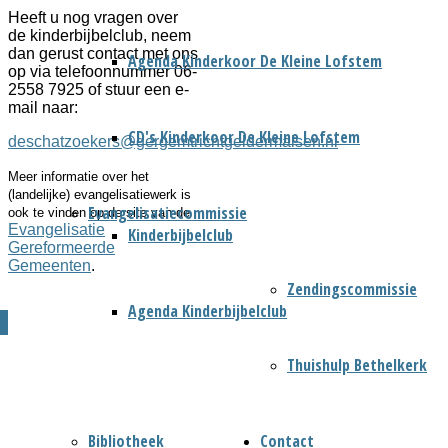
Heeft u nog vragen over
de kinderbijbelclub, neem
dan gerust contact met ons
Agenda Kinderkoor De Kleine Lofstem
op via telefoonnummer 06-
2558 7925 of stuur een e-
mail naar:
CD's Kinderkoor De Kleine Lofstem
deschatzoekers@gergemtrichtgeldermalsen.nl
Meer informatie over het
(landelijke) evangelisatiewerk is
Evangelisatiecommissie
ook te vinden op de site van de
Evangelisatie
Kinderbijbelclub
Gereformeerde
Gemeenten
.
Zendingscommissie
Agenda Kinderbijbelclub
Thuishulp Bethelkerk
Bibliotheek
Contact