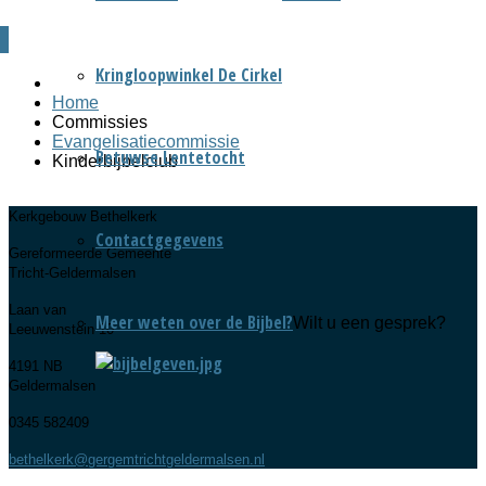
Kringloopwinkel De Cirkel
Home
Commissies
Evangelisatiecommissie
Betuwse Lentetocht
Kinderbijbelclub
Kerkgebouw Bethelkerk
Contactgegevens
Gereformeerde Gemeente
Tricht-Geldermalsen
Laan van
Meer weten over de Bijbel?
Wilt u een gesprek?
Leeuwenstein 10
4191 NB
Geldermalsen
0345 582409
bethelkerk@gergemtrichtgeldermalsen.nl