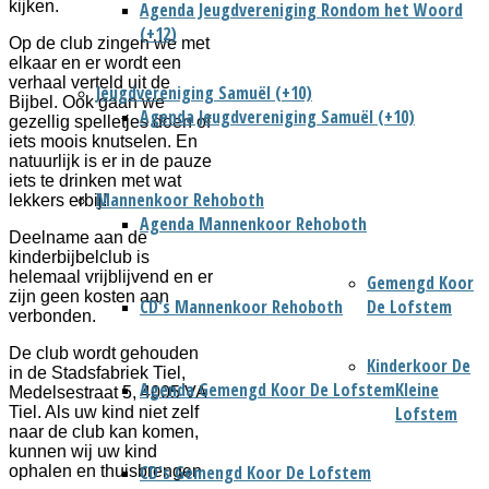
kijken.
Agenda Jeugdvereniging Rondom het Woord
(+12)
Op de club zingen we met
elkaar en er wordt een
verhaal verteld uit de
Jeugdvereniging Samuël (+10)
Bijbel. Ook gaan we
Agenda Jeugdvereniging Samuël (+10)
gezellig spelletjes doen of
iets moois knutselen. En
natuurlijk is er in de pauze
iets te drinken met wat
Mannenkoor Rehoboth
lekkers erbij!
Agenda Mannenkoor Rehoboth
Deelname aan de
kinderbijbelclub is
helemaal vrijblijvend en er
Gemengd Koor
zijn geen kosten aan
CD's Mannenkoor Rehoboth
De Lofstem
verbonden.
De club wordt gehouden
Kinderkoor De
in de Stadsfabriek Tiel,
Agenda Gemengd Koor De Lofstem
Kleine
Medelsestraat 5, 4005 VA
Lofstem
Tiel. Als uw kind niet zelf
naar de club kan komen,
kunnen wij uw kind
CD's Gemengd Koor De Lofstem
ophalen en thuisbrengen.