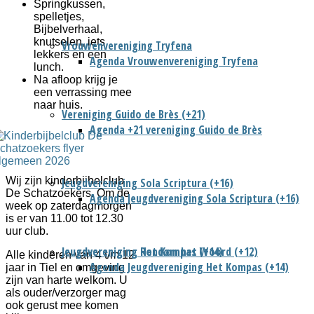
Springkussen,
spelletjes,
Bijbelverhaal,
knutselen, iets
Vrouwenvereniging Tryfena
lekkers en een
Agenda Vrouwenvereniging Tryfena
lunch.
Na afloop krijg je
een verrassing mee
naar huis.
Vereniging Guido de Brès (+21)
Agenda +21 vereniging Guido de Brès
Wij zijn kinderbijbelclub
Jeugdvereniging Sola Scriptura (+16)
De Schatzoekers. Om de
Agenda Jeugdvereniging Sola Scriptura (+16)
week op zaterdagmorgen
is er van 11.00 tot 12.30
uur club.
Jeugdvereniging Het Kompas (+14)
Jeugdvereniging Rondom het Woord (+12)
Alle kinderen van 4 t/m 12
Agenda Jeugdvereniging Het Kompas (+14)
jaar in Tiel en omgeving
zijn van harte welkom. U
als ouder/verzorger mag
ook gerust mee komen